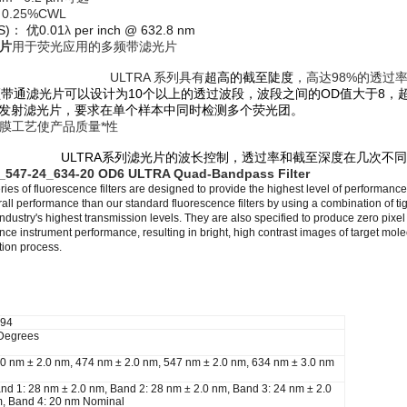
.25%CWL
)： 优0.01
λ
per inch @ 632.8 nm
片
用于荧光应用的多频带滤光片
ULTRA 系列具有
超高的截至
陡度
，高达98%的透过
多频带通滤光片可以设计为10个以上的透过波段，波段之间的OD值大于8，
发射滤光片，要求在单个样本中同时检测多个荧光团。
膜工艺使产品质量*性
ULTRA系列滤光片的波长控制，透过率和截至深度在几次不
_547-24_634-20 OD6 ULTRA Quad-Bandpass Filter
es of fluorescence filters are designed to provide the highest level of performance c
rall performance than our standard fluorescence filters by using a combination of ti
industry's highest transmission levels. They are also specified to produce zero pixel
nce instrument performance, resulting in bright, high contrast images of target molec
tion process.
94
Degrees
0 nm ± 2.0 nm, 474 nm ± 2.0 nm, 547 nm ± 2.0 nm, 634 nm ± 3.0 nm
nd 1: 28 nm ± 2.0 nm, Band 2: 28 nm ± 2.0 nm, Band 3: 24 nm ± 2.0
, Band 4: 20 nm Nominal