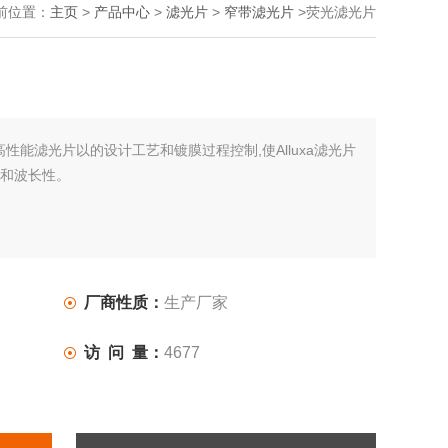
前位置：
主页
>
产品中心
>
滤光片
>
窄带滤光片
>荧光滤光片
uxa 高性能滤光片以的设计工艺和镀膜过程控制,使Alluxa滤光片
度和波长性。
厂商性质：
生产厂家
访 问 量：
4677