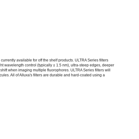
urrently available for off the shelf products. ULTRA Series filters
ght wavelength control (typically ± 1.5 nm), ultra-steep edges, deeper
 shift when imaging multiple fluorophores. ULTRA Series filters will
ules. All of Alluxa's filters are durable and hard-coated using a