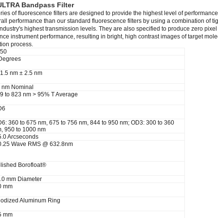
ULTRA Bandpass Filter
es of fluorescence filters are designed to provide the highest level of performance c
rall performance than our standard fluorescence filters by using a combination of ti
industry's highest transmission levels. They are also specified to produce zero pixel
nce instrument performance, resulting in bright, high contrast images of target molec
tion process.
50
Degrees
1.5 nm ± 2.5 nm
 nm Nominal
9 to 823 nm > 95% T Average
D6
6: 360 to 675 nm, 675 to 756 nm, 844 to 950 nm; OD3: 300 to 360
, 950 to 1000 nm
5.0 Arcseconds
0.25 Wave RMS @ 632.8nm
lished Borofloat®
.0 mm Diameter
0 mm
odized Aluminum Ring
5 mm