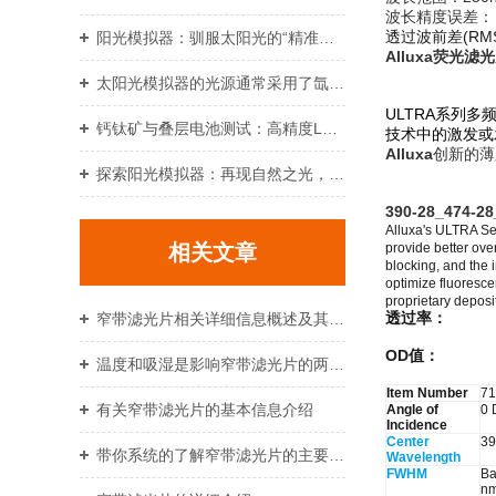
波长精度误差： 0
透过波前差(RMS
阳光模拟器：驯服太阳光的“精准光刃”
Alluxa
荧光滤光
太阳光模拟器的光源通常采用了氙灯或LED灯组合
ULTRA系列
钙钛矿与叠层电池测试：高精度LED太阳光模拟器应用实录
技术中的激发或
Alluxa
创新的薄
探索阳光模拟器：再现自然之光，助力多领域科学测试
390-28_474-28
Alluxa's ULTRA Seri
相关文章
provide better ove
blocking, and the 
optimize fluoresce
proprietary deposi
透过率：
窄带滤光片相关详细信息概述及其工作原理介绍
OD值：
温度和吸湿是影响窄带滤光片的两大因素，以及与带通滤光片的区别
Item Number
71
有关窄带滤光片的基本信息介绍
Angle of
0 
Incidence
Center
39
带你系统的了解窄带滤光片的主要构成！
Wavelength
FWHM
Ba
nm