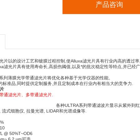
产品咨询
性能滤光片以的设计工艺和镀膜过程控制,使Alluxa滤光片具有行业内高的透过
lluxa滤光片具有使用寿命长,高损伤阈值,以及*的批次稳定性等特点,并
LTRA系列薄膜光学带通滤光片将优化各种基于光学仪器的性能。
丰富的标准品,同时提供定制服务,并且定制成本在行业内有相当大的竞争力.
片
带通滤光片、多带通滤光片
.
各种ULTRA系列带通滤波片显示从紫外到
流式细胞仪, 拉曼光谱, LIDAR和光谱成像等.
%
10
L @ 50%T~OD6
~ 6.2 µm可选