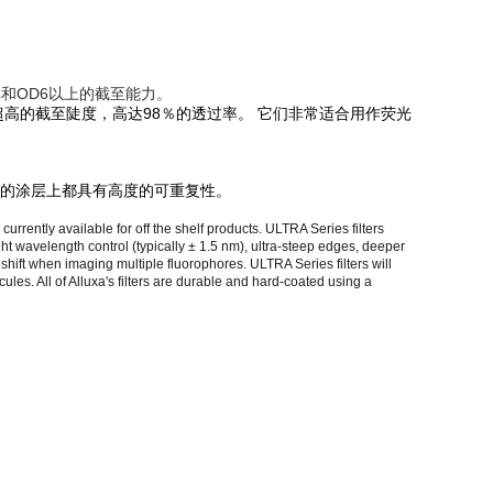
率和OD6以上的截至能力。
超高的截至陡度，高达98％的透过率。 它们非常适合用作荧光
同的涂层上都具有高度的可重复性。
urrently available for off the shelf products. ULTRA Series filters
ght wavelength control (typically ± 1.5 nm), ultra-steep edges, deeper
 shift when imaging multiple fluorophores. ULTRA Series filters will
ules. All of Alluxa's filters are durable and hard-coated using a