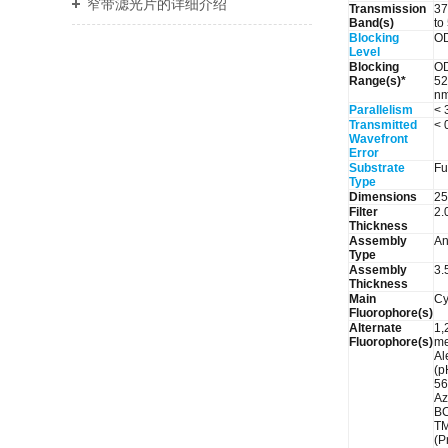
窄带滤光片的详细介绍
Transmission
37
Band(s)
to
Blocking
O
Level
Blocking
OD
Range(s)*
52
nm
Parallelism
< 
Transmitted
< 
Wavefront
Error
Substrate
Fu
Type
Dimensions
25
Filter
2.
Thickness
Assembly
An
Type
Assembly
3.
Thickness
Main
Cy
Fluorophore(s)
Alternate
1,
Fluorophore(s)
me
Al
(p
56
Az
BC
TM
(P