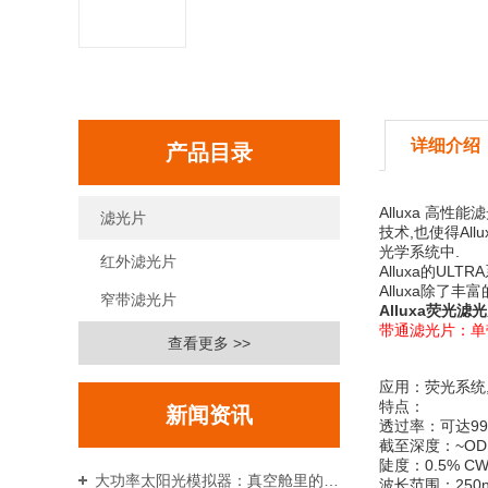
详细介绍
产品目录
Alluxa 高
滤光片
技术,也使得A
光学系统中.
红外滤光片
Alluxa的U
Alluxa除了
窄带滤光片
Alluxa
荧光滤光
带通滤光片
：单
查看更多 >>
应用：荧光系统, 
特点：
新闻资讯
透过率：可达99
截至深度：~OD
陡度：0.5% CW
大功率太阳光模拟器：真空舱里的“人造太阳”，空间环境模拟的精准标尺
波长范围：250nm