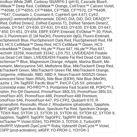
lcofluor White 2MR, Carboxy SNARF®-1 (pH 6), Cascade Blue®,
llMask™ Deep Red, CellMask™ Orange, CellTrace™ Calcein Violet,
F™405M, CF™405S, CF™488A, CF™568, CF™570, CF™640R,
™647, Coumarin 1, Coumarin 6, CypHer5 (pH 4.67), Cy®2,
poxyl(2-aminoethyl)sulfonamide, DDAO, DiA, DiD, DiO, DRAQ5™,
Red, DsRed Dimer2, DsRed Express T1, DsRed Tandem Dimer2,
omato, DY-547, DY-630, DY-631, DY-633, DY-635, DY-636, DY-647,
-650, DY-651, DY-656, EBFP, EGFP, Emerald, EVOblue™-30, FlAsh,
uo-3, Fluorescein (0.1M NaOH), Fluorescein (IgG), Fluoro-Emerald,
uoSpheres® Blue, FluoSpheres® Dark Red, FluoSpheres® Red, FM
43, HCS CellMask™ Deep Red, HCS CellMask™ Green, HCS
clearMask™ Deep Red, HiLyte™ Fluor 647, HiLyte™ Plus 647,
echst® 33258, Hoechst® 33342, LDS 751, LIVE/DEAD® Fixable
ua Dead Cell Stain, LIVE/DEAD® Fixable Far Red Dead Cell Stain,
soSensor™ Blue, Magnesium Orange, mApple, Marina Blue®, Me-
umarin, Merocyanine 540, Methylene Blue, MitoTracker® Deep Red,
toTracker® Green, MitoTracker® Green FM, MitoTracker® Orange,
angerine, mWasabi, NBD, NBD-X, NeuroTrace® 500/525 Green
uorescent Nissl Stain (RNA), Nile Blue (EtOH), Nile Blue (MeOH),
azine 1, PA-TagRFP, Pacific Blue™, PerCP-Cy5.5®, pHrodo®
ccinimidyl ester, PO-PRO™-3, Pontamine Fast Scarlet 4B, POPO™-3,
rphin, Pro-Q® Diamond, PromoFluor-380LSS, PromoFluor-395LSS,
omoFluor-405, PromoFluor-488, PromoFluor-488 Premium,
omoFluor-546, PromoFluor-647, PS-CFP2, Quasar® 670, R-
ycoerythrin, Resorufin, Rhod-2, Rhodamine (phalloidin), Sapphire,
BFP, sgGFP, Spectrum Blue, Spectrum Far Red, Spectrum Orange,
TOX® Red, SYTO® 13, SYTO® 16, SYTO® 60, SYTO® 62, SYTO® 9,
Sapphire, TagBFP, TagGFP, TagGFP2, TagRFP, tdTomato,
iolTracker™ Violet (GSH), TO-PRO®-3, TOTO®-3, TurboGFP,
rboRFP, Vybrant® DyeCycle™ Ruby, Vybrant® DyeCycle™ Violet,
GFP (post-activation), wtGFP, YO-PRO®-1, YOYO®-1