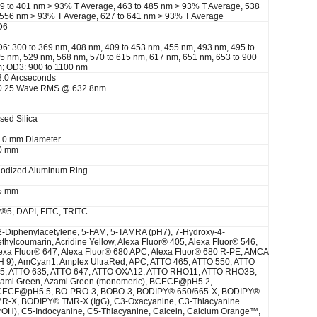
9 to 401 nm > 93% T Average, 463 to 485 nm > 93% T Average, 538
 556 nm > 93% T Average, 627 to 641 nm > 93% T Average
D6
6: 300 to 369 nm, 408 nm, 409 to 453 nm, 455 nm, 493 nm, 495 to
5 nm, 529 nm, 568 nm, 570 to 615 nm, 617 nm, 651 nm, 653 to 900
; OD3: 900 to 1100 nm
3.0 Arcseconds
0.25 Wave RMS @ 632.8nm
sed Silica
.0 mm Diameter
0 mm
odized Aluminum Ring
5 mm
®5, DAPI, FITC, TRITC
2-Diphenylacetylene, 5-FAM, 5-TAMRA (pH7), 7-Hydroxy-4-
thylcoumarin, Acridine Yellow, Alexa Fluor® 405, Alexa Fluor® 546,
exa Fluor® 647, Alexa Fluor® 680 APC, Alexa Fluor® 680 R-PE, AMCA
H 9), AmCyan1, Amplex UltraRed, APC, ATTO 465, ATTO 550, ATTO
5, ATTO 635, ATTO 647, ATTO OXA12, ATTO RHO11, ATTO RHO3B,
ami Green, Azami Green (monomeric), BCECF@pH5.2,
ECF@pH5.5, BO-PRO-3, BOBO-3, BODIPY® 650/665-X, BODIPY®
R-X, BODIPY® TMR-X (IgG), C3-Oxacyanine, C3-Thiacyanine
rOH), C5-Indocyanine, C5-Thiacyanine, Calcein, Calcium Orange™,