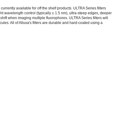
urrently available for off the shelf products. ULTRA Series filters
ght wavelength control (typically ± 1.5 nm), ultra-steep edges, deeper
 shift when imaging multiple fluorophores. ULTRA Series filters will
ules. All of Alluxa's filters are durable and hard-coated using a