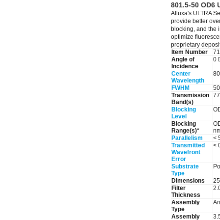
801.5-50 OD6 
Alluxa's ULTRA Seri
provide better ove
blocking, and the 
optimize fluoresce
proprietary deposi
Item Number
71
Angle of
0 
Incidence
Center
80
Wavelength
FWHM
50
Transmission
77
Band(s)
Blocking
O
Level
Blocking
OD
Range(s)*
nm
Parallelism
< 
Transmitted
< 
Wavefront
Error
Substrate
Po
Type
Dimensions
25
Filter
2.
Thickness
Assembly
An
Type
Assembly
3.