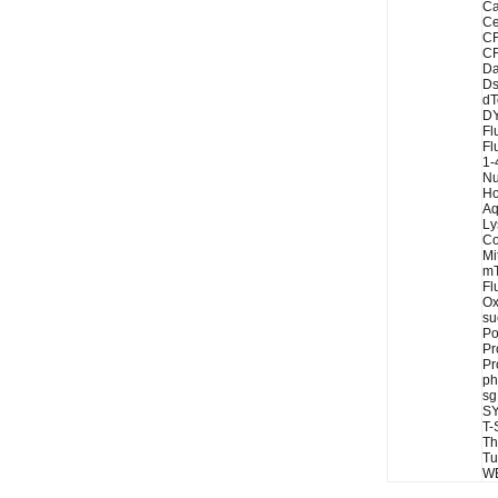
Ca
Ce
C
CF
Da
Ds
dT
DY
Fl
Fl
1-
Nu
Ho
Aq
Ly
Co
Mi
mT
Fl
Ox
su
Po
Pr
Pr
ph
sg
SY
T-
Th
Tu
WE