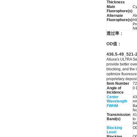
Thickness
Main
C
Fluorophore(s)
Alternate
Al
Fluorophore(s)
Hi
Pr
NI
透过率：
OD值：
436.5-49_521-
Alluxa's ULTRA Seri
provide better ove
blocking, and the 
optimize fluoresce
proprietary deposi
Item Number
72
Angle of
0 
Incidence
Center
43
Wavelength
nm
FWHM
Ba
No
Transmission
41
Band(s)
to
84
Blocking
O
Level
Blocking
OD