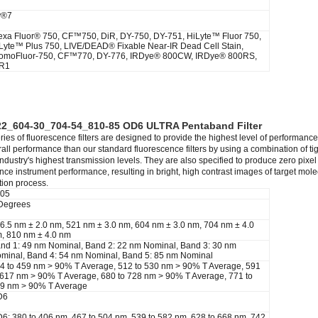
y®7
exa Fluor® 750, CF™750, DiR, DY-750, DY-751, HiLyte™ Fluor 750,
Lyte™ Plus 750, LIVE/DEAD® Fixable Near-IR Dead Cell Stain,
omoFluor-750, CF™770, DY-776, IRDye® 800CW, IRDye® 800RS,
R1
22_604-30_704-54_810-85 OD6 ULTRA Pentaband Filter
es of fluorescence filters are designed to provide the highest level of performance c
rall performance than our standard fluorescence filters by using a combination of ti
industry's highest transmission levels. They are also specified to produce zero pixel
nce instrument performance, resulting in bright, high contrast images of target molec
tion process.
05
Degrees
6.5 nm ± 2.0 nm, 521 nm ± 3.0 nm, 604 nm ± 3.0 nm, 704 nm ± 4.0
, 810 nm ± 4.0 nm
nd 1: 49 nm Nominal, Band 2: 22 nm Nominal, Band 3: 30 nm
minal, Band 4: 54 nm Nominal, Band 5: 85 nm Nominal
4 to 459 nm > 90% T Average, 512 to 530 nm > 90% T Average, 591
 617 nm > 90% T Average, 680 to 728 nm > 90% T Average, 771 to
9 nm > 90% T Average
D6
6: 380 to 406 nm, 467 to 504 nm, 539 to 582 nm, 628 to 668 nm, 742