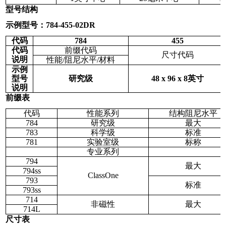
型号结构
示例型号：784-455-02DR
代码
784
455
代码
前缀代码
尺寸代码
说明
性能/阻尼水平/材料
示例
型号
研究级
48 x 96 x 8英寸
说明
前缀表
代码
性能系列
结构阻尼水平
784
研究级
最大
783
科学级
标准
781
实验室级
标称
专业系列
794
最大
794ss
ClassOne
793
标准
793ss
714
非磁性
最大
714L
尺寸表