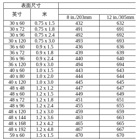
表面尺寸
英寸
米
8
in.
/203
m
m
12
in.
/305
m
m
30 x 60
0.75 x 1.5
432
632
30 x 72
0.75 x 1.8
491
691
30 x 96
0.75 x 2.4
492
692
30 x 120
0.75 x 3.0
493
693
36 x 60
0.9 x 1.5
436
636
36 x 72
0.9 x 1.8
439
639
36 x 96
0.9 x 2.4
440
640
36 x 120
0.9 x 3.0
494
694
40 x 60
1.0 x 1.5
443
643
40 x 80
1.0 x 2.0
444
644
40 x 120
1.0 x 3.0
445
645
48 x 48
1.2 x 1.2
447
647
48 x 60
1.2 x 1.5
449
649
48 x 72
1.2 x 1.8
451
651
48 x 96
1.2 x 2.4
455
655
48 x 120
1.2 x 3.0
459
659
48 x 144
1.2 x 3.6
463
663
48 x 168
1.2 x 4.2
465
665
48 x 192
1.2 x 4.8
467
667
59 x 60
1.5 x 1.5
470
670