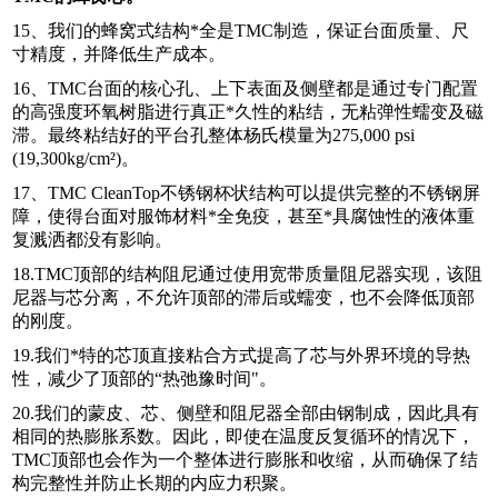
15、我们的蜂窝式结构*全是TMC制造，保证台面质量、尺
寸精度，并降低生产成本。
16、TMC台面的核心孔、上下表面及侧壁都是通过专门配置
的高强度环氧树脂进行真正*久性的粘结，无粘弹性蠕变及磁
滞。最终粘结好的平台孔整体杨氏模量为275,000 psi
(19,300kg/cm
²
)。
17、TMC CleanTop不锈钢杯状结构可以提供完整的不锈钢屏
障，使得台面对服饰材料*全免疫，甚至*具腐蚀性的液体重
复溅洒都没有影响。
18.TMC顶部的结构阻尼通过使用宽带质量阻尼器实现，该阻
尼器与芯分离，不允许顶部的滞后或蠕变，也不会降低顶部
的刚度。
19.我们*特的芯顶直接粘合方式提高了芯与外界环境的导热
性，减少了顶部的“热弛豫时间"。
20.我们的蒙皮、芯、侧壁和阻尼器全部由钢制成，因此具有
相同的热膨胀系数。因此，即使在温度反复循环的情况下，
TMC顶部也会作为一个整体进行膨胀和收缩，从而确保了结
构完整性并防止长期的内应力积聚。