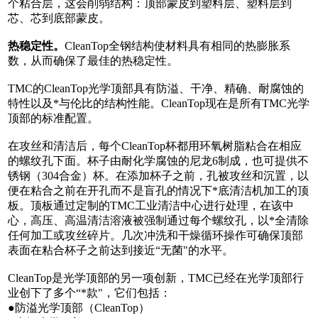
个粘合层，这
会削弱结构：顶部蒙皮到塑料层、塑料层到
芯、芯到底部蒙皮。
热稳定性。
CleanTop全钢结构使材料具有相同的热膨胀系
数，从而确保了最佳的热稳定性。
TMC的CleanTop光学顶部具有防溢、干净、精确、耐腐蚀的
特性以及*与伦比的结构性能。CleanTop现在是所有TMC光学
顶部的标准配置。
在攻丝和清洁后，每个
CleanTop杯都用环氧树脂粘合在相应
的螺纹孔下面。杯子由耐化学腐蚀的尼龙6制成，也可提供不
锈钢（304合金）杯。在添加杯子之前，孔被攻丝和沉置，以
便在粘合之前在开孔而不是盲孔的情况下*底清洁机加工的顶
板。顶板通过定制的TMC工业清洁中心进行处理，在该中
心，高压、高温清洁溶液被强制通过每个螺纹孔，以*全清除
任何加工或攻丝碎片。几次冲洗和干燥循环操作可确保顶部
表面在粘合杯子之前达到接近“无菌"的水平。
CleanTop是光学顶部的另一项创新，TMC已经在光学顶部行
业创下了多个“
*
款"，它们包括：
●防溢光学顶部（
CleanTop）