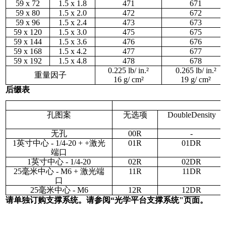
59 x 72
1.5 x 1.8
471
671
59 x 80
1.5 x 2.0
472
672
59 x 96
1.5 x 2.4
473
673
59 x 120
1.5 x 3.0
475
675
59 x 144
1.5 x 3.6
476
676
59 x 168
1.5 x 4.2
477
677
59 x 192
1.5 x 4.8
478
678
0.225
lb
/
in.
²
0.265
lb
/
in.
²
重量因子
16
g
/
cm²
19
g
/
cm²
后缀表
孔图案
无选项
DoubleDensity
无孔
00R
-
1英寸中心 - 1/4-20 + +激光
01R
01DR
端口
1英寸中心 - 1/4-20
02R
02DR
25毫米中心 - M6 + 激光端
11R
11DR
口
25毫米中心 - M6
12R
12DR
请单独订购支撑系统。请参阅“光学平台支撑系统"页面。