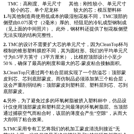
TMC：高刚度、单元尺寸
其他：刚性较小、单元尺寸
较小的芯、单个尼龙杯
较大的芯；模压塑料杯
1.
与其他制造商使用低成本的吸湿刨花板不同，TMC顶部的
侧壁由0.075英寸（2毫米）厚的、经阻尼的冷轧成型钢制成
（见上面的中间照片）。此外，钢材料还提供了刨花板侧壁
无法实现的结构完整性。
2.
TMC的设计不需要扩大芯的单元尺寸，因为CleanTop杯与
模制的锥形塑料膜腔不同，其为圆柱形。我们的平均单元尺
寸为0.5平方英寸（3平方厘米），比模腔顶部设计小至少
50％，确保了最高的刚度和最大的芯-蒙皮粘合接触面积。
3.
CleanTop只通过两个粘合层就实现了一个防溢芯：顶部蒙
皮到芯、芯到底部蒙皮。而仿制品必须添加第三个粘合层，
这会严重削弱结构：顶部蒙皮到塑料层、塑料层到芯、芯到
底部蒙皮。
4.
另外，为了避免过多的环氧树脂被挤入塑料杯中，仿品设
计仅使用顶部蒙皮和塑料层之间最薄的环氧树脂层。当顶部
通过捕获空气而粘合时，该层的薄度会产生“空隙"，从而大
大削弱了粘合效果。
5.
TMC采用专有工艺将我们的机加工蒙皮清洗到接近“无