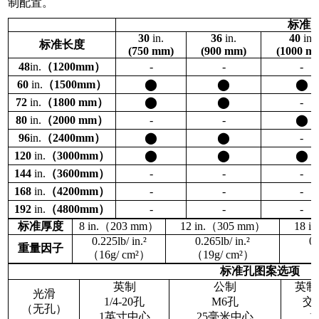
制配置。
标准
30
in.
36
in.
40
in.
标准长度
(750
mm
)
(900
mm
)
(1000
m
48
in.
（1200
mm
）
-
-
-
60
in.
（1500
mm
）
⬤
⬤
⬤
72
in.
（1800
mm
）
⬤
⬤
-
80
in.
（2000
mm
）
-
-
⬤
96
in.
（2400
mm
）
⬤
⬤
-
120
in.
（3000
m
m）
⬤
⬤
⬤
144
in.
（3600
m
m）
-
-
-
168
in.
（4200
m
m）
-
-
-
192
in.
（4800
m
m）
-
-
-
标准厚度
8
in.
（203
mm
）
12
in.
（305
mm
）
18
in
0.225
l
b/
in.
²
0.265
lb
/
in.
²
0
重量因子
（16
g
/
cm²
）
（19
g
/
cm²
）
（
标准孔图案选项
英制
公制
英制
光滑
1/4-20孔
M6孔
交错
（无孔）
1英寸中心
25毫米中心