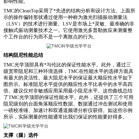
影响性能。
TMC的CleanTop采用了
*先进的结构分析和设计方法。上面所
示的操作偏转形状通过使用一种称为激光扫描振动测量法
（LSV）的技术进行测量。LSV是市场上
*灵敏、最准确的非
接触式振动测量技术之一。它使用激光多普勒效应来测量整
个工作台的行为而不是一个离散点的行为。
结构阻尼性能总结
TMC光学顶部具有
*与伦比的保证性能水平。此外，通过三
级宽带阻尼和三种环境选择，TMC在性能水平的选择方面具
有最大的灵活性。最大阻尼水平的保证最大顺应性水平如下
图所示。标准阻尼水平提供的顺应性水平比表中的水平高四
倍。建议仅对非敏感应用采用最小阻尼水平。这些曲线总结
了TMC光学顶部的保证性能水平。此外，还提供了三个可用
阻尼级别的台面角落顺应性数据。数据通过冲击测试和使用
一磅校准锤、加速计和双通道频谱分析仪获得。如这些示例
所示，实际测量的性能通常比我们保证的性能要好得多。
支撑（腿）选件