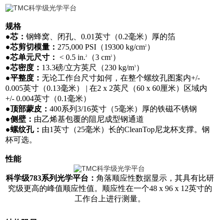
规格
●
芯：
钢蜂窝、闭孔、0.01英寸（0.2毫米）厚的箔
●
芯剪切模量：
275,000 PSI（19300 kg/cm
）
2
●
芯单元尺寸：
< 0.5 in.
（3 cm
）
2
2
●
芯密度：
13.3磅/立方英尺（230 kg/m
）
3
●
平整度：
无论工作台尺寸如何，在整个螺纹孔图案内+/-
0.005英寸（0.13毫米） | 在2 x 2英尺（60 x 60厘米）区域内
+/- 0.004英寸（0.1毫米）
●
顶部蒙皮：
400系列3/16英寸（5毫米）厚的铁磁不锈钢
●
侧壁：
由乙烯基包覆的阻尼成型钢通道
●
螺纹孔：
由1英寸（25毫米）长的CleanTop尼龙杯支撑。钢
杯可选。
性能
科学级
783系列光学平台
：
角落顺应性数据显示，其具有比研
究级更高的峰值顺应性值。顺应性在一个48 x 96 x 12英寸的
工作台上进行测量。