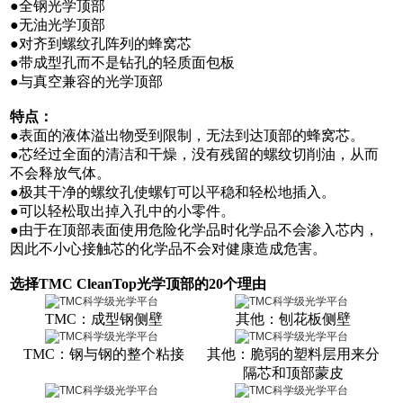
●全钢光学顶部
●无油光学顶部
●对齐到螺纹孔阵列的蜂窝芯
●带成型孔而不是钻孔的轻质面包板
●与真空兼容的光学顶部
特点：
●表面的液体溢出物受到限制，无法到达顶部的蜂窝芯。
●芯经过全面的清洁和干燥，没有残留的螺纹切削油，从而
不会释放气体。
●极其干净的螺纹孔使螺钉可以平稳和轻松地插入。
●可以轻松取出掉入孔中的小零件。
●由于在顶部表面使用危险化学品时化学品不会渗入芯内，
因此不小心接触芯的化学品不会对健康造成危害。
选择
TMC CleanTop光学顶部的20个理由
TMC：成型钢侧壁
其他：刨花板侧壁
TMC：钢与钢的整个粘接
其他：脆弱的塑料层用来分
隔芯和顶部蒙皮