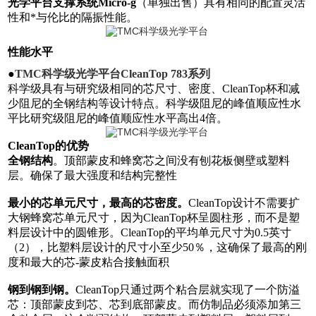
光学平台支撑系统
Micro-g
（单独出售）具有相同的配置灵活
性和*与伦比的隔振性能。
性能水平
●
TMC
科学级
光学平台
CleanTop
7
83
系列
科学级具有与研究级相同的芯尺寸、密度、CleanTop杯和减
少阻尼的全钢结构等设计特点。科学级阻尼的峰值顺应性水
平比研究级阻尼的峰值顺应性水平高出4倍。
CleanTop的优势
全钢结构
。顶部蒙皮和蜂窝芯之间没有刨花板侧壁或塑料
层。确保了最大强度和结构完整性
最小的芯单元尺寸，最高的芯密度。
CleanTop设计不需要扩
大钢蜂窝芯单元尺寸，因为CleanTop杯呈圆柱形，而不是塑
料层设计中的圆锥形。CleanTop的平均单元尺寸为0.5英寸
（2），比塑料层设计的尺寸小至少50％，这确保了最高的刚
度和最大的芯-蒙皮粘合接触面积
钢到钢到钢。
CleanTop只通过两个粘合层就实现了一个防溢
芯：顶部蒙皮到芯、芯到底部蒙皮。而仿制品必须添加第三