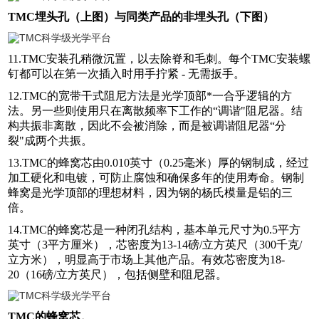
TMC埋头孔（上图）与同类产品的非埋头孔（下图）
11.TMC安装孔稍微沉置，以去除脊和毛刺。每个TMC安装螺
钉都可以在第一次插入时用手拧紧 - 无需扳手。
12.TMC的宽带干式阻尼方法是光学顶部*一合乎逻辑的方
法。另一些则使用只在离散频率下工作的“调谐"阻尼器。结
构共振非离散，因此不会被消除，而是被调谐阻尼器“分
裂"成两个共振。
13.TMC的蜂窝芯由0.010英寸（0.25毫米）厚的钢制成，经过
加工硬化和电镀，可防止腐蚀和确保多年的使用寿命。钢制
蜂窝是光学顶部的理想材料，因为钢的杨氏模量是铝的三
倍。
14.TMC的蜂窝芯是一种闭孔结构，基本单元尺寸为0.5平方
英寸（3平方厘米），芯密度为13-14磅/立方英尺（300千克/
立方米），明显高于市场上其他产品。有效芯密度为18-
20（16磅/立方英尺），包括侧壁和阻尼器。
TMC的蜂窝芯。