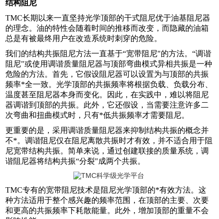
结构阻尼
TMC长期以来一直坚持光学顶部的干式阻尼优于油基阻尼器
的理念。油的特性会随着时间的推移而改变，而隐藏的油箱
总是有被最终用户在改造系统时刺穿的危险。
我们的结构共振阻尼方法一直基于“宽带阻尼"的方法。“调谐
阻尼"或使用调谐质量阻尼器与顶部弯曲模式异相共振是一种
危险的方法。首先，它假设阻尼器可以设置为与顶部的共振
频率*全一致。光学顶部的共振频率将根据负载、负载分布、
温度甚至阻尼器本身而变化。因此，在实践中，难以将阻尼
器调谐到顶部的共振。此外，它还假设，当需要注意许多二
次弯曲和扭曲模式时，只有*低共振频率才需要阻尼。
更重要的是，采用调谐质量阻尼器来抑制结构共振的概念并
不*。调谐阻尼仅在阻尼离散共振时才有效，并不适合用于阻
尼宽带结构共振。简单来说，通过创建联接的质量系统，调
谐阻尼器将结构共振“分裂"成两个共振。
TMC专有的宽带阻尼技术是阻尼光学顶部的*有效方法。这
种方法适用于整个感兴趣的频率范围，在顶部的主要、次要
和更高的共振频率下耗散能量。此外，增加顶部的重量不会