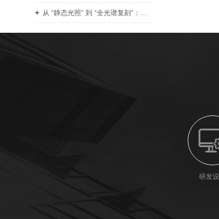
从 “静态光照” 到 “全光谱复刻”：阳光模拟器如何还原真实日照环境？
研发