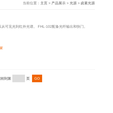
当前位置：
主页
>
产品展示
>
光源
>
卤素光源
范围可以从可见光到红外光谱。 FHL-102配备光纤输出和快门。
家
 跳转到第
页