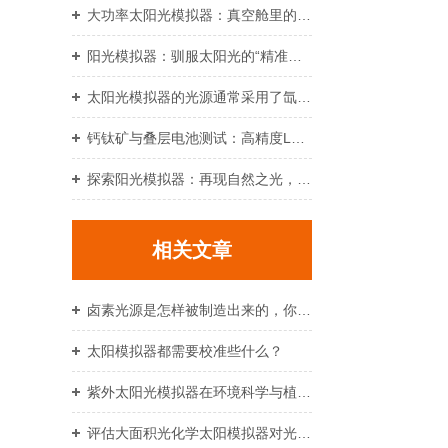
大功率太阳光模拟器：真空舱里的“人造太阳”，空间环境模拟的精准标尺
阳光模拟器：驯服太阳光的“精准光刃”
太阳光模拟器的光源通常采用了氙灯或LED灯组合
钙钛矿与叠层电池测试：高精度LED太阳光模拟器应用实录
探索阳光模拟器：再现自然之光，助力多领域科学测试
相关文章
卤素光源是怎样被制造出来的，你知道吗？
太阳模拟器都需要校准些什么？
紫外太阳光模拟器在环境科学与植物生长研究中的应用
评估大面积光化学太阳模拟器对光催化反应的影响