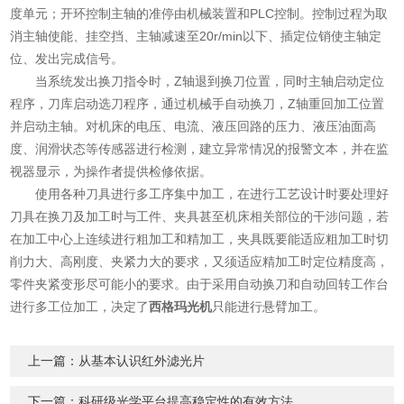
度单元；开环控制主轴的准停由机械装置和PLC控制。控制过程为取
消主轴使能、挂空挡、主轴减速至20r/min以下、插定位销使主轴定
位、发出完成信号。
当系统发出换刀指令时，Z轴退到换刀位置，同时主轴启动定位
程序，刀库启动选刀程序，通过机械手自动换刀，Z轴重回加工位置
并启动主轴。对机床的电压、电流、液压回路的压力、液压油面高
度、润滑状态等传感器进行检测，建立异常情况的报警文本，并在监
视器显示，为操作者提供检修依据。
使用各种刀具进行多工序集中加工，在进行工艺设计时要处理好
刀具在换刀及加工时与工件、夹具甚至机床相关部位的干涉问题，若
在加工中心上连续进行粗加工和精加工，夹具既要能适应粗加工时切
削力大、高刚度、夹紧力大的要求，又须适应精加工时定位精度高，
零件夹紧变形尽可能小的要求。由于采用自动换刀和自动回转工作台
进行多工位加工，决定了
西格玛光机
只能进行悬臂加工。
上一篇：
从基本认识红外滤光片
下一篇：
科研级光学平台提高稳定性的有效方法