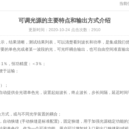
当前
可调光源的主要特点和输出方式介绍
更新时间：2020-10-24 点击次数：2910
显示，结果清晰，测试结果列表，可以清楚看到波长和功率，是集成我们
需要的单色光或者某一波段的光，可光纤耦合输出，也可自由空间准直输
1％，恒功精度：＜3％；
便于运输；
栅）；
动提供全光谱单色光，设置起始波长，终止波长，步长间隔，延迟时间
。
合方式，或与不同光学装置的耦合；
，自动狭缝 (手动狭缝是标准配置)，固定狭缝，用于加强光源稳定功能的
和单色仪。作为一个可选功能，用户可以增加对入口和出口狭缝和/或机