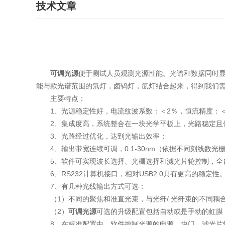
技术文章
可调光源
便于测试人员观测光源性能。光谱和数据同时
能与款光谱范围的氘灯，卤钨灯，氙灯结合起来，得到我们
主要特点：
1、光源稳定性好，电流纹波系数：＜2％，恒流精度：＜
2、集成度高，系统整合在一块光学平板上，光路稳定且
3、光路经过优化，达到光输出效率；
4、输出带宽连续可调，0.1-30nm（依据不同刻线数光
5、软件可实现波长选择、光栅选择和滤光片轮控制，全自
6、RS232计算机接口，相对USB2.0具有更高的稳定性
7、有几种光线输出方式可选：
（1）不同的聚焦和准直光束，与光纤/ 光纤束的不同耦
（2）
可调光源
可选的升级配置包括自动或是手动的虹膜
8、在标准配置中，软件控制光源的电源、快门、滤光片轮