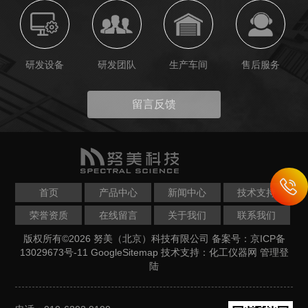
研发设备
研发团队
生产车间
售后服务
留言反馈
首页
产品中心
新闻中心
技术支持
荣誉资质
在线留言
关于我们
联系我们
版权所有©2026 努美（北京）科技有限公司
备案号：京ICP备
13029673号-11
GoogleSitemap
技术支持：
化工仪器网
管理登
陆