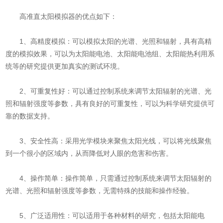
高准直太阳模拟器的优点如下：
1、高精度模拟：可以模拟太阳的光谱、光照和辐射，具有高精
度的模拟效果，可以为太阳能电池、太阳能电池组、太阳能热利用系
统等的研究提供更加真实的测试环境。
2、可重复性好：可以通过控制系统来调节太阳辐射的光谱、光
照和辐射强度等参数，具有良好的可重复性，可以为科学研究提供可
靠的数据支持。
3、安全性高：采用光学模块来聚焦太阳光线，可以将光线聚焦
到一个很小的区域内，从而降低对人眼的危害和伤害。
4、操作简单：操作简单，只需通过控制系统来调节太阳辐射的
光谱、光照和辐射强度等参数，无需特殊的技能和操作经验。
5、广泛适用性：可以适用于各种材料的研究，包括太阳能电