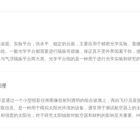
学桌面、实验平台，供水平、稳定的台面，主要应用于精密光学实验、显
系统。一般光学平台都需要进行隔振等措施，保证其不受外界因素干扰，
振与气浮隔振平台两大类。光学平台指的是一种用于进行光学实验和研究
部件等组成...
原理
要是通过一个小型投影仪将图像投射到透明的组合玻璃上，再由飞行员直
获取信息。是一种用于模拟太阳光环境的设备，通常用于测试航空器上的
和强度的太阳光，对于研究太阳辐射对航空器和材料的影响至关重要。HU
...