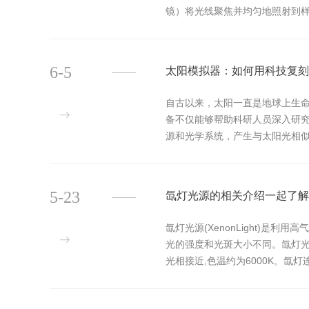
镜）将光线聚焦并均匀地照射到
组件：1.光源：通常是短弧氙灯，因
6-5
太阳模拟器：如何用科技复刻
自古以来，太阳一直是地球上生
备不仅能够帮助科研人员深入研
源和光学系统，产生与太阳光相
焦并均匀地照射到目标区域。同时，
5-23
氙灯光源的相关介绍一起了解
氙灯光源(XenonLight)
光的强度和光斑大小不同。氙灯
光相接近,色温约为6000K。
外界条件变化的影响相对较...