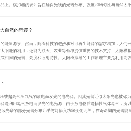
样品上。模拟器的设计旨在确保光线的光谱分布、强度和均匀性与自然太
为它能够提...
大自然的奇迹？
命的能量源泉。然而，随着科技的进步和对可再生能源的需求增加，人们
究太阳能的利用，还能为航天、农业等领域提供重要的技术支持。太阳模
似或相同的光谱、亮度和照射特性。太阳模拟器的工作原理主要是利用高
通过滤光片...
下
是利用高气压或超高气压氙气的放电而发光的电光源。因其光谱近似太阳光也
光源是利用氙气放电而发光的电光源，由于放电物质是惰性气体氙气，所
氙灯连续光谱的部分光谱分布几乎与灯输入功率变化无关，在寿命期内光谱