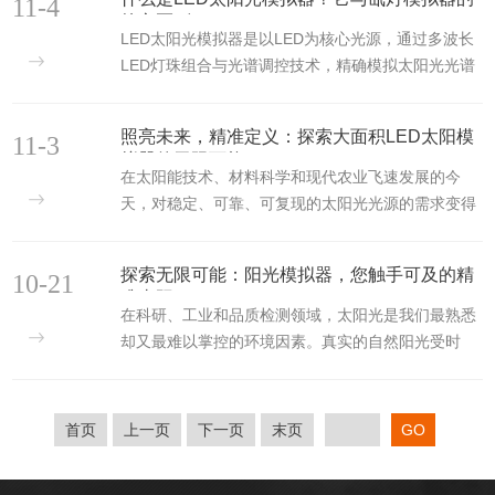
11-4
定、可控的光照环境，替代户外实地测试，大幅缩短
核心区别
实验周期。但市场上设备参数繁杂，若选错关键指
LED太阳光模拟器是以LED为核心光源，通过多波长
标，易导致测试数据偏差，影响研发与生产合规。下
LED灯珠组合与光谱调控技术，精确模拟太阳光光谱
面聚焦“高辐照均匀度”“宽光谱覆盖”两大核心参数，
分布、光照强度及空间均匀性的设备。其核心原理基
结合其他关键指标，帮您快速掌握选型要点，避开误
于半导体电致发光效应，通过阵列式LED布局与光学
照亮未来，精准定义：探索大面积LED太阳模
区。一、核心参数一：高辐照均匀度——确保大尺寸
11-3
混光系统，实现350-1150nm全光谱覆盖，光谱匹配
拟器的无限可能
样品测试数据一致性...
度可达A+级标准（误差≤1%），且支持毫秒级动态调
在太阳能技术、材料科学和现代农业飞速发展的今
节，适用于光伏电池IV特性测试、光催化研究及植物
天，对稳定、可靠、可复现的太阳光光源的需求变得
生长模拟等场景。与氙灯模拟器的核心区别如下：光
迫切。传统的氙灯光源虽应用广泛，但其寿命短、光
谱匹配度LED模拟器通过多波长LED组合实现高精度
谱匹配度易衰减、散热巨大等瓶颈，制约了研发与规
探索无限可能：阳光模拟器，您触手可及的精
光谱拟合，无需依赖滤光片即可达到AM1....
10-21
模化测试的进程。此刻，以先进LED技术为核心的大
准太阳​​
面积LED太阳模拟器，正以其性能成为推动产业创新
在科研、工业和品质检测领域，太阳光是我们最熟悉
的新力量。这是一种利用大功率LED阵列，在特定工
却又最难以掌控的环境因素。真实的自然阳光受时
作平面上产生一个光谱分布、辐照度均匀性及光束准
间、季节、天气和地理位置影响，存在极大的不确定
直度均高度接近真实太阳光的高科技设备。与传统模
性和不稳定性，这为需要恒定、可重复光照条件的实
拟器相比，其核心优势在于“大面积”与“LED技术”的融
验和生产带来了巨大挑战。如何才能在实验室内，创
首页
上一页
下一页
末页
合，能够...
造一个不受外界干扰、24小时稳定供应的“标准太
阳”？答案就是：​​阳光模拟器​​。​​这是一种高精度的光学