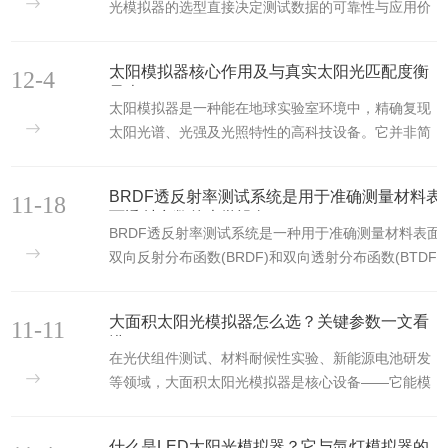
度、高稳定性、高智能化”三大核心优势，为全球用户
光模拟器的选型直接决定测试数据的可靠性与应用价
提供从实验室研发到工业质检的全场景光照解决方
值。不同行业的测试需求千差万别——光伏企业关注
案，成为行业信赖的重要产品。光谱与辐照匹配度是
电池转化效率的精准度，航天院所侧重空间环境的光
太阳模拟器核心作用及与真实太阳光匹配度衡
阳光模拟器的核心竞争力，也是努美科技的技术突破
12-4
谱复现，而材料实验室则需要稳定的老化测试条件。
量表
点。传统设备常...
选型的关键并非追求参数，而是精准匹配核心指标与
太阳模拟器是一种能在地球实验室环境中，精确复现
应用场景，其中光谱匹配度、辐照均匀度、辐射稳定
太阳光谱、光强及光照特性的高科技设备。它并非简
度三大指标，更是决定设备性能的“黄金三角”。光谱
单的“强光灯”，而是一个精密的光学系统，为核心原
匹配度是选型的“第一准则”，直接决定模拟光与自然
则是提供一個可控、可重复、且符合真实太阳光条件
BRDF透反射率测试系统是用于准确测量材料表
光的契合度。该指标通过光谱匹配比（RSM）量化，
11-18
的光照环境，从而摆脱天气、时间、季节和大气变化
面透射参数的光学设备
衡量设备在40...
对实验的制约。太阳模拟器的设计目标，是使其发出
BRDF透反射率测试系统是一种用于准确测量材料表面
的光在三个关键维度上尽可能接近真实的太阳光：
双向反射分布函数(BRDF)和双向透射分布函数(BTDF)
1、光谱匹配度：模拟器发出的光在各个波长的能量
的光学设备，其核心作用在于量化光线与材料表面交互
分布（例如紫外、可见、红外）需要与标准的太阳光
时的反射与透射特性。一、系统原理
大面积太阳光模拟器怎么选？关键参数一文看
谱（如AM1.5G）高度吻合。这是评估模拟器性能的
11-11
BRDF(BidirectionalReflectanceDistributionFunction)
懂！​
首要指标。2、空...
述光线以特定角度入射到材料表面后，反射到不同方向
在光伏组件测试、材料耐候性实验、新能源电池研发
的辐射亮度与入射辐照度的比值；
等领域，大面积太阳光模拟器是核心设备——它能模
BTDF(BidirectionalTransmittanceDistributionFunction
拟自然太阳光的辐照特性，为大尺寸样品（如光伏组
则描述光...
件、建筑光伏一体化构件、大面积薄膜材料）提供稳
什么是LED太阳光模拟器？它与氙灯模拟器的