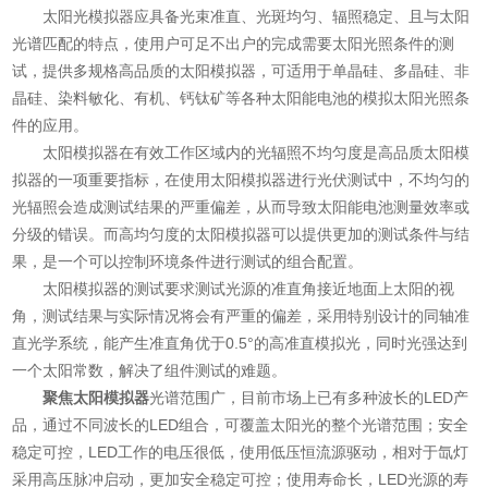
太阳光模拟器应具备光束准直、光斑均匀、辐照稳定、且与太阳
光谱匹配的特点，使用户可足不出户的完成需要太阳光照条件的测
试，提供多规格高品质的太阳模拟器，可适用于单晶硅、多晶硅、非
晶硅、染料敏化、有机、钙钛矿等各种太阳能电池的模拟太阳光照条
件的应用。
太阳模拟器在有效工作区域内的光辐照不均匀度是高品质太阳模
拟器的一项重要指标，在使用太阳模拟器进行光伏测试中，不均匀的
光辐照会造成测试结果的严重偏差，从而导致太阳能电池测量效率或
分级的错误。而高均匀度的太阳模拟器可以提供更加的测试条件与结
果，是一个可以控制环境条件进行测试的组合配置。
太阳模拟器的测试要求测试光源的准直角接近地面上太阳的视
角，测试结果与实际情况将会有严重的偏差，采用特别设计的同轴准
直光学系统，能产生准直角优于0.5°的高准直模拟光，同时光强达到
一个太阳常数，解决了组件测试的难题。
聚焦太阳模拟器
光谱范围广，目前市场上已有多种波长的LED产
品，通过不同波长的LED组合，可覆盖太阳光的整个光谱范围；安全
稳定可控，LED工作的电压很低，使用低压恒流源驱动，相对于氙灯
采用高压脉冲启动，更加安全稳定可控；使用寿命长，LED光源的寿