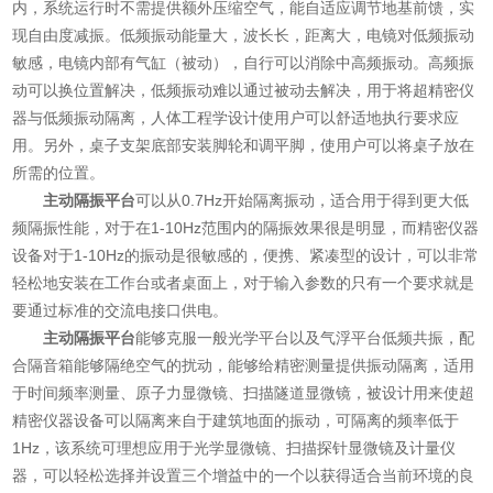
内，系统运行时不需提供额外压缩空气，能自适应调节地基前馈，实
现自由度减振。低频振动能量大，波长长，距离大，电镜对低频振动
敏感，电镜内部有气缸（被动），自行可以消除中高频振动。高频振
动可以换位置解决，低频振动难以通过被动去解决，用于将超精密仪
器与低频振动隔离，人体工程学设计使用户可以舒适地执行要求应
用。另外，桌子支架底部安装脚轮和调平脚，使用户可以将桌子放在
所需的位置。
主动隔振平台
可以从0.7Hz开始隔离振动，适合用于得到更大低
频隔振性能，对于在1-10Hz范围内的隔振效果很是明显，而精密仪器
设备对于1-10Hz的振动是很敏感的，便携、紧凑型的设计，可以非常
轻松地安装在工作台或者桌面上，对于输入参数的只有一个要求就是
要通过标准的交流电接口供电。
主动隔振平台
能够克服一般光学平台以及气浮平台低频共振，配
合隔音箱能够隔绝空气的扰动，能够给精密测量提供振动隔离，适用
于时间频率测量、原子力显微镜、扫描隧道显微镜，被设计用来使超
精密仪器设备可以隔离来自于建筑地面的振动，可隔离的频率低于
1Hz，该系统可理想应用于光学显微镜、扫描探针显微镜及计量仪
器，可以轻松选择并设置三个增益中的一个以获得适合当前环境的良