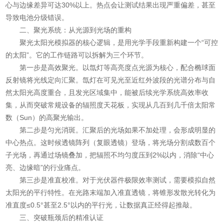
心与边缘差异可达30%以上。热点会让测试结果出现严重偏差，甚至
导致电池分级错误。
二、聚光系统：从光源到光场的重构
聚光太阳光模拟器的核心逻辑，是用光学手段重新构建一个“可控
的太阳”。它的工作链路可以拆解为三个环节。
第一步是高效聚光。​以氙灯等高亮度点光源为核心，配合椭球面
反射镜将光线定向汇聚。氙灯在可见光至近红外波段的光谱分布与自
然太阳光高度重合，且发光区域集中，能被后续光学系统高效率收
集，从而突破常规设备的辐照度天花板，实现从几百到几千倍太阳常
数（Sun）的高聚光输出。
第二步是匀光消斑。​汇聚后的光场如果不加处理，会形成明显的
中心热点。这时候透镜阵列（复眼透镜）登场，将光场分割成数百个
子光场，再通过场镜叠加，把辐照不均匀度压到2%以内，消除“中心
亮、边缘暗”的行业痛点。
第三步是准直校准。​对于光伏器件极限效率测试，需要模拟自然
太阳光的平行特性。在光路末端加入准直透镜，将锥形发散光转化为
准直度≤0.5°甚至2.5°以内的平行光，让数据真正经得起推敲。
三、突破瓶颈后的精准认证