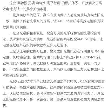
这套“高辐照度-高均匀性-高平行度”的模拟体系，直接解决了高
效电池测试中的几个关键难题。
一是真实效率的还原。​高准直度确保了入射光角度与真实太阳光
一致，消除了斜射光带来的虚高，让HJT、钙钛矿等高效电池的测试
数据回归真实值。
二是全光谱的精准复刻。​配合可调滤光系统和智能光谱拟合算
法，从深紫外到近红外的每一段波段都能精准匹配AM1.5G标准，让
电池在近红外波段的吸收效率差异无处遁形。
三是认证级的数据可信度。​聚光太阳光模拟器在辐照度短时不稳
定度、长时稳定性、空间均匀性等指标上均能达到IEC60904-9等行
业标准的严格要求，测试数据可溯源至国家计量标准，实现不同设
备、不同实验室之间的数据互认，为高效电池的第三方认证和国际比
对提供坚实支撑。
光伏行业的技术竞争已经进入毫厘之争的时代，0.1%的效率差异
可能决定一条技术路线的生死。如果你的实验室还在被效率数据对不
上、认证被质疑困扰，是时候重新审视测试光源的真实能力了。聚光
太阳光模拟器不只是一次设备升级，更是对研发数据公信力的底层重
构。