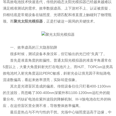
等高效电池技术快速迭代，传统的稳态太阳光模拟器已经越来越难以
满足精准测试的需求。效率数据虚高、上下游对不上、认证被质疑，
归根结底是常规设备在辐照度、光谱匹配和准直度上触碰到了物理瓶
颈。而
聚光太阳光模拟器
，正是打破这一困局的关键技术。
一、效率虚高的三大隐形陷阱
很多时候，测试设备本身没坏，但它输出的光已经“失真”了。
首先是准直角度的欺骗性。​普通太阳光模拟器的准直半角通常在
5度以上，大量大角度斜射光打在电池片上。而HJT、TOPCon这类高
效电池对入射光角度远比PERC敏感，斜射光会让填充因子和短路电
流读数偏高，看起来效率漂亮，实际却是假象。
其次是光谱盲区造成的偏差。​传统设备往往只盯着400-1100nm
的主波段，而忽略了300-400nm深紫外和1100-1200nm远红外的能
量分布。钙钛矿电池在紫外波段的降解机制、III-V族电池在红外的响
应，在这些盲区里全测不准，导致整体效率偏离。
最后是热点与不均匀性的干扰。​光场中心辐照度远高于边缘，中